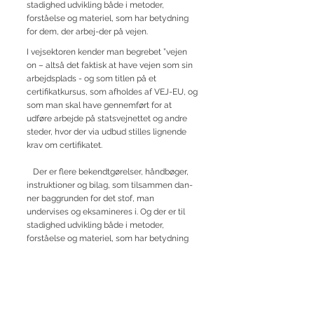
stadighed udvikling både i metoder,
forståelse og materiel, som har betydning
for dem, der arbej-der på vejen.
I vejsektoren kender man begrebet ”vejen
on – altså det faktisk at have vejen som sin
arbejdsplads - og som titlen på et
certifikatkursus, som afholdes af VEJ-EU, og
som man skal have gennemført for at
udføre arbejde på statsvejnettet og andre
steder, hvor der via udbud stilles lignende
krav om certifikatet.
Der er flere bekendtgørelser, håndbøger,
instruktioner og bilag, som tilsammen dan-
ner baggrunden for det stof, man
undervises og eksamineres i. Og der er til
stadighed udvikling både i metoder,
forståelse og materiel, som har betydning
for dem, der arbej-der på vejen.