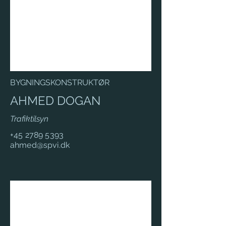
BYGNINGSKONSTRUKTØR
AHMED DOGAN
Trafiktilsyn
+45 2789 5393
ahmed@spvi.dk