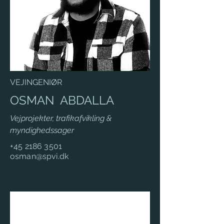
VEJINGENIØR
OSMAN ABDALLA
Vejprojekter, trafikafvikling &
myndighedssager
+45 2186 3501
osman@spvi.dk