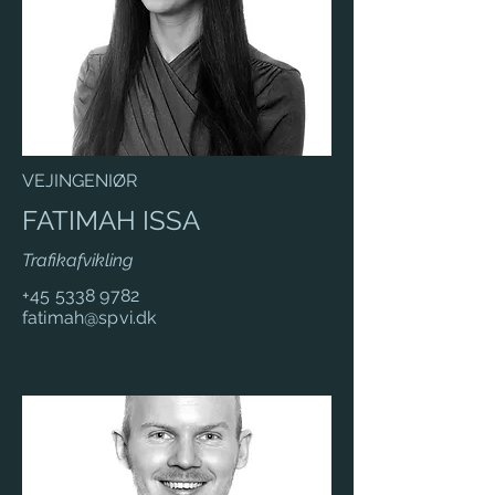
VEJINGENIØR
FATIMAH ISSA
Trafikafvikling
+45 5338 9782
fatimah@spvi.dk