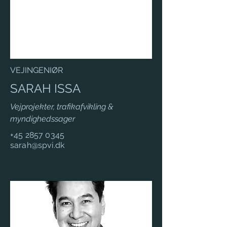
VEJINGENIØR
SARAH ISSA
Vejprojekter, trafikafvikling &
myndighedssager
+45 2857 0345
sarah@spvi.dk