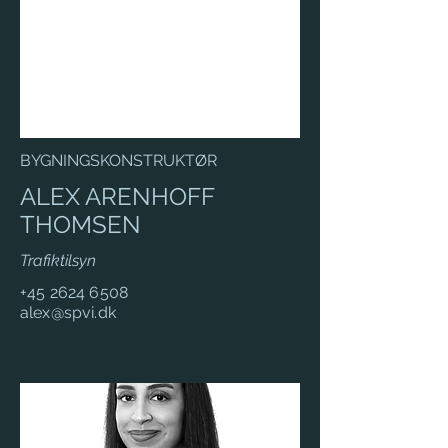
BYGNINGSKONSTRUKTØR
ALEX ARENHOFF
THOMSEN
Trafiktilsyn
+45 2624 6508
alex@spvi.dk