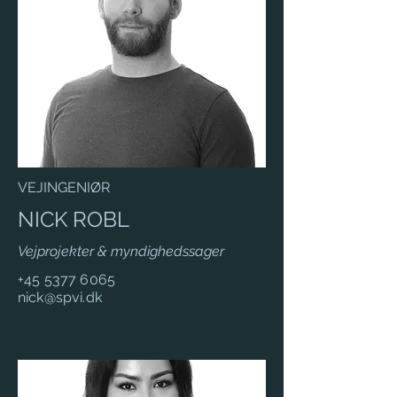
VEJINGENIØR
NICK ROBL
Vejprojekter & myndighedssager
+45 5377 6065
nick@spvi.dk