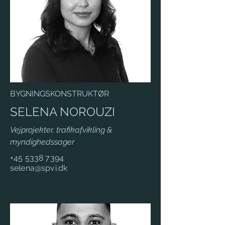
BYGNINGSKONSTRUKTØR
SELENA NOROUZI
Vejprojekter, trafikafvikling &
myndighedssager
+45 5338 7394
selena@spvi.dk