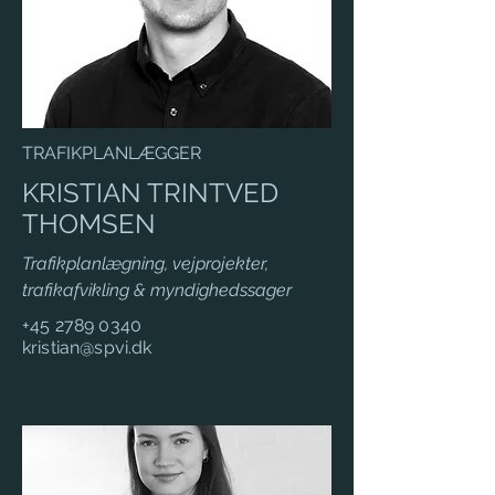
TRAFIKPLANLÆGGER
KRISTIAN TRINTVED
THOMSEN
Trafikplanlægning, vejprojekter,
trafikafvikling & myndighedssager
+45 2789 0340
kristian@spvi.dk