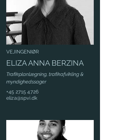
VEJINGENIØR
ELIZA ANNA BERZINA
Trafikplanlægning, trafikafvikling &
myndighedssager
+45 2715 4726
eliza@spvi.dk