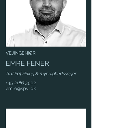
VEJINGENIØR
EMRE FENER
Trafikafvikling & myndighedssager
+45 2186 3502
emre@spvi.dk