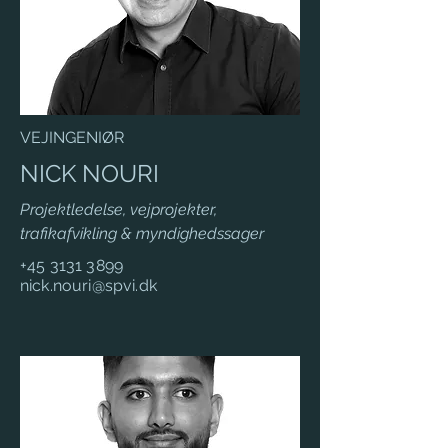
VEJINGENIØR
NICK NOURI
Projektledelse, vejprojekter,
trafikafvikling & myndighedssager
+45 3131 3899
nick.nouri@spvi.dk