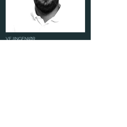
VEJINGENIØR
SADDEQUE SHAHZAD
Trafikafvikling & myndighedssager
+45 5350 7262
saddeque@spvi.dk