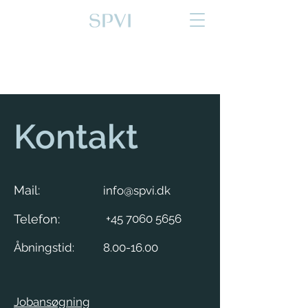
Kontakt
Kontakt
Mail:
info@spvi.dk
Telefon:
+45 7060 5656
Åbningstid:
8.00-16.00
Jobansøgning